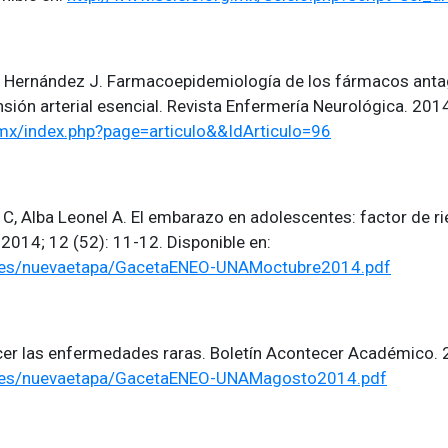
ui Hernández J. Farmacoepidemiología de los fármacos anta
ensión arterial esencial. Revista Enfermería Neurológica. 201
.mx/index.php?page=articulo&&IdArticulo=96
, Alba Leonel A. El embarazo en adolescentes: factor de r
 2014; 12 (52): 11-12. Disponible en:
ones/nuevaetapa/GacetaENEO-UNAMoctubre2014.pdf
r las enfermedades raras. Boletín Acontecer Académico. 20
ones/nuevaetapa/GacetaENEO-UNAMagosto2014.pdf