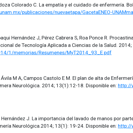
doza Colorado C. La empatía y el cuidado de enfermería. B
o.unam.mx/publicaciones/nuevaetapa/GacetaENEO-UNAMm
aqui Hernández J, Pérez Cabrera S, Roa Ponce R. Procastina
acional de Tecnología Aplicada a Ciencias de la Salud. 2014;
/2014/1/memorias/Resumenes/MyT2014_93_E.pdf
 Ávila M A, Campos Castolo E M. El plan de alta de Enfermer
rmera Neurológica. 2014; 13(1):12-18. Disponible en:
http:/
i Hernández J. La importancia del lavado de manos por parte
mería Neurológica.2014; 13(1): 19-24. Disponible en:
http:/