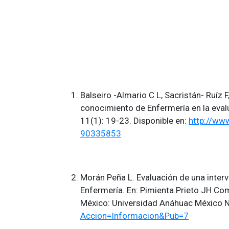
Balseiro -Almario C L, Sacristán- Ruíz 
conocimiento de Enfermería en la evalu
11(1): 19-23. Disponible en:
http://www
90335853
Morán Peña L. Evaluación de una inter
Enfermería. En: Pimienta Prieto JH Com
México: Universidad Anáhuac México No
Accion=Informacion&Pub=7