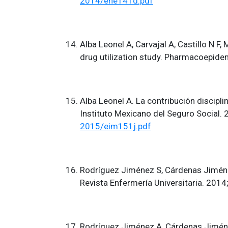
2014/ene141d.pdf
Alba Leonel A, Carvajal A, Castillo N F
drug utilization study. Pharmacoepidem
Alba Leonel A. La contribución discipli
Instituto Mexicano del Seguro Social. 
2015/eim151j.pdf
Rodríguez Jiménez S, Cárdenas Jiméne
Revista Enfermería Universitaria. 2014
Rodríguez Jiménez A, Cárdenas Jiméne