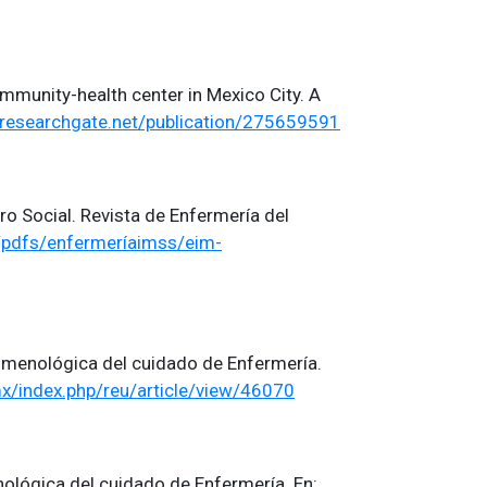
community-health center in Mexico City. A
.researchgate.net/publication/275659591
ro Social. Revista de Enfermería del
/pdfs/enfermeríaimss/eim-
omenológica del cuidado de Enfermería.
x/index.php/reu/article/view/46070
lógica del cuidado de Enfermería. En: