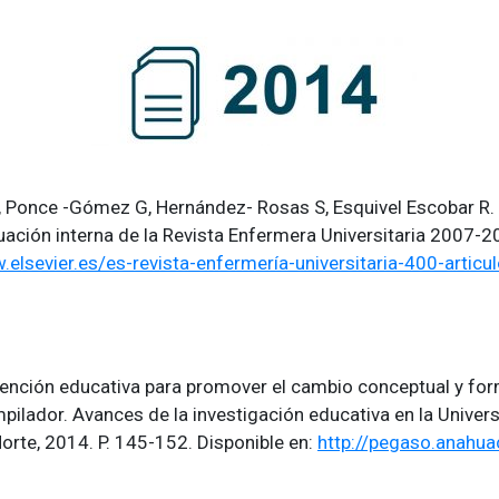
F, Ponce -Gómez G, Hernández- Rosas S, Esquivel Escobar R. A
ación interna de la Revista Enfermera Universitaria 2007-20
.elsevier.es/es-revista-enfermería-universitaria-400-articul
vención educativa para promover el cambio conceptual y for
pilador. Avances de la investigación educativa en la Univer
rte, 2014. P. 145-152. Disponible en:
http://pegaso.anahua